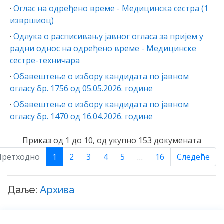
·
Оглас на одређено време - Медицинска сестра (1
извршиоц)
·
Одлука о расписивању јавног огласа за пријем у
радни однос на одређено време - Mедицинске
сестре-техничара
·
Обавештење о избору кандидата по јавном
огласу бр. 1756 од 05.05.2026. године
·
Обавештење о избору кандидата по јавном
огласу бр. 1470 од 16.04.2026. године
Приказ од 1 до 10, од укупно 153 докумената
Претходно
1
2
3
4
5
…
16
Следеће
Даље:
Архива