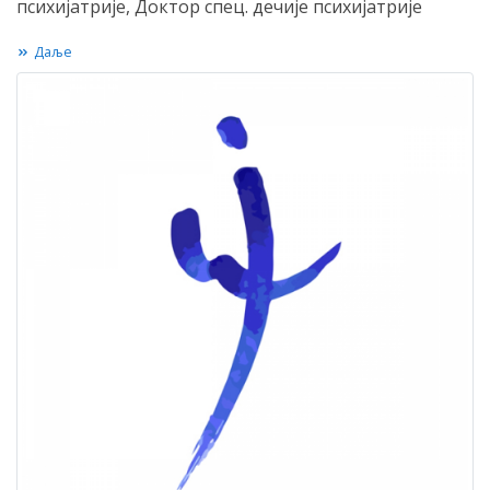
психијатрије, Доктор спец. дечије психијатрије
Даље