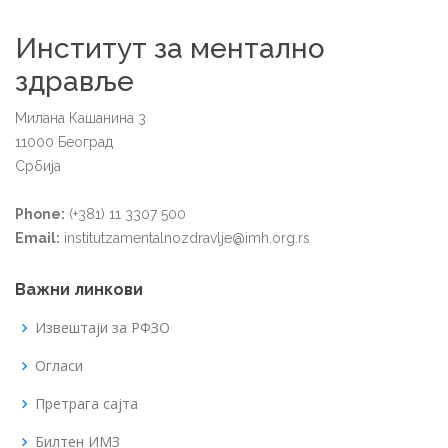
Институт за ментално
здравље
Милана Кашанина 3
11000 Београд
Србија
Phone:
(+381) 11 3307 500
Email:
institutzamentalnozdravlje@imh.org.rs
Важни линкови
Извештаји за РФЗО
Огласи
Претрага сајта
Билтен ИМЗ