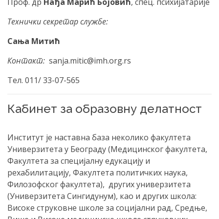
Проф. др
Нађа Марић Бојовић
, спец. психијатарије
Технички секретар службе:
Сања Митић
Контакт:
sanja.mitic@imh.org.rs
Тел. 011/ 33-07-565
Кабинет за образовну делатност
Институт је наставна база неколико факултета
Универзитета у Београду (Медицинског факултета,
Факултета за специјалну едукацију и
рехабилитацију, Факултета политичких наука,
Филозофског факултета), других универзитета
(Универзитета Сингидунум), као и других школа:
Високе струковне школе за социјални рад, Средње,