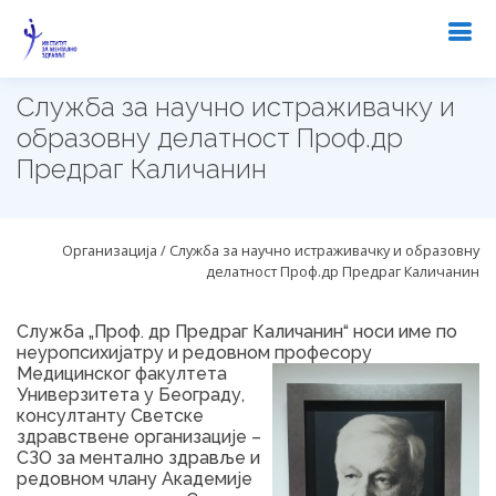
Служба за научно истраживачку и
образовну делатност Проф.др
Предраг Каличанин
Организација / Служба за научно истраживачку и образовну
делатност Проф.др Предраг Каличанин
Служба „Проф. др Предраг Каличанин“ носи име по
неуропсихијатру и редовном професору
Медицинског факултета
Универзитета у Београду,
консултанту Светске
здравствене организације –
СЗО за ментално здравље и
редовном члану Академије