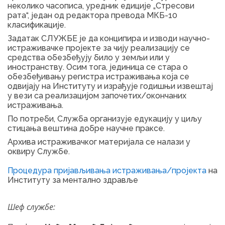
неколико часописа, уредник едиције „Стресови
рата“, један од редактора превода МКБ-10
класификације.
Задатак СЛУЖБЕ је да конципира и изводи научно-
истраживачке пројекте за чију реализацију се
средства обезбеђују било у земљи или у
иностранству. Осим тога, јединица се стара о
обезбеђивању регистра истраживања која се
одвијају на Институту и израђује годишњи извештај
у вези са реализацијом започетих/окончаних
истраживања.
По потреби, Служба организује едукацију у циљу
стицања вештина добре научне праксе.
Архива истраживачког материјала се налази у
оквиру Службе.
Процедура пријављивања истраживања/пројекта
на
Институту за ментално здравље
Шеф службе: