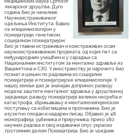
медицинских наука Српског
лекарског друштва. Дуго
година био је начелник
Научноистраживачког
одељења Института. Бавио
се епидемиологијом у
психијатрији, генетиком,
социјалном психијатријом.
Био је главни истраживач и коистраживач осам
научноистраживачких пројеката, од којих пет са
међународним учешћем и у сарадњи са
Националним институтом за ментално здравље из
Вашингтона и СЗО. У иностранству је нарочито био
познат и цењен по радовима из социјалне
психијатрије и психијатријске епидемиологије. У
нашој земљи дао је значајан допринос развоју
модела заштите менталног здравља у друштвеној
заједници, развоју психијатрије великих несрећа и
катастрофа, збрињавању и менталнохигијенском
поступању са избеглицама и прогнанима. Био је
изузетно плодан и надарен писац. Објавио је 48
монографија, уџбеника и приручника, преко 180
научних радова и свој издавачки опус украсио
тротомним делом Психијатрија. Био је уредник