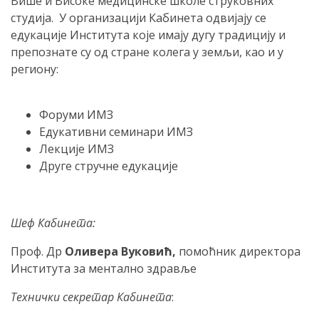
Више и Високе медицинске школе струковних
студија. У организацији Кабинета одвијају се
едукације Института које имају дугу традицију и
препознате су од стране колега у земљи, као и у
региону:
Форуми ИМЗ
Едукативни семинари ИМЗ
Лекције ИМЗ
Друге стручне едукације
Шеф Кабинета:
Проф. Др
Оливера Вуковић,
помоћник директора
Института за ментално здравље
Технички секретар Кабинета
: