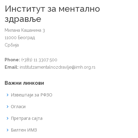
Институт за ментално
здравље
Милана Кашанина 3
11000 Београд
Србија
Phone:
(+381) 11 3307 500
Email:
institutzamentalnozdravlje@imh.org.rs
Важни линкови
Извештаји за РФЗО
Огласи
Претрага сајта
Билтен ИМЗ