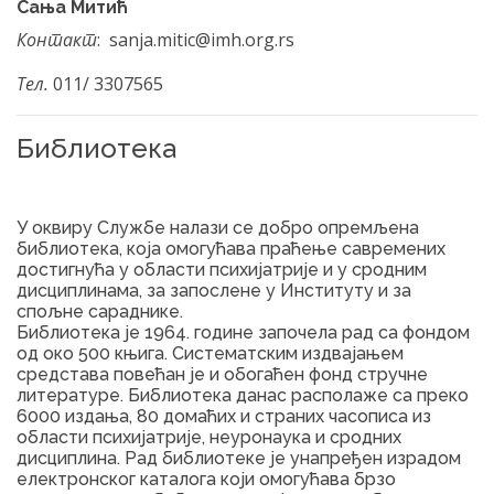
Сања Митић
Контакт
: sanja.mitic@imh.org.rs
Тел.
011/ 3307565
Библиотека
У оквиру Службе налази се добро опремљена
библиотека, која омогућава праћење савремених
достигнућа у области психијатрије и у сродним
дисциплинама, за запослене у Институту и за
спољне сараднике.
Библиотека је 1964. године започела рад са фондом
од око 500 књига. Систематским издвајањем
средстава повећан је и обогаћен фонд стручне
литературе. Библиотека данас располаже са преко
6000 издања, 80 домаћих и страних часописа из
области психијатрије, неуронаука и сродних
дисциплина. Рад библиотеке је унапређен израдом
електронског каталога који омогућава брзо