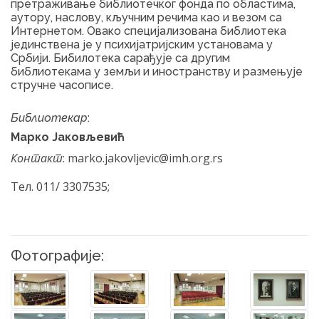
претраживање библиотечког фонда по областима,
аутору, наслову, кључним речима као и везом са
Интернетом. Овако специјализована библиотека
јединствена је у психијатријским установама у
Србији. Бибилотека сарађује са другим
библиотекама у земљи и иностранству и размењује
стручне часописе.
Библиотекар
:
Марко Јаковљевић
Контакт
: marko.jakovljevic@imh.org.rs
Тел. 011/ 3307535;
Фотографије: