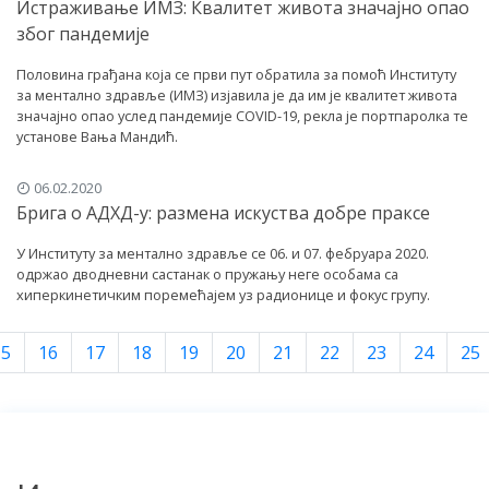
Истраживање ИМЗ: Квалитет живота значајно опао
због пандемије
Половина грађана која се први пут обратила за помоћ Институту
за ментално здравље (ИМЗ) изјавила је да им је квалитет живота
значајно опао услед пандемије COVID-19, рекла је портпаролка те
установе Вања Мандић.
06.02.2020
Брига о АДХД-у: размена искуства добре праксе
У Институту за ментално здравље се 06. и 07. фебруара 2020.
одржао дводневни састанак о пружању неге особама са
хиперкинетичким поремећајем уз радионице и фокус групу.
15
16
17
18
19
20
21
22
23
24
25