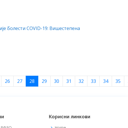
је болести COVID-19: Вишестепена
S
26
27
28
29
30
31
32
33
34
35
ви
Корисни линкови
а РФЗО
Home