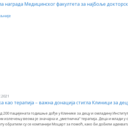
а награда Медицинског факултета за најбоље докторск
љније
.2021
а као терапија – важна донација стигла Клиници за де
д 200 пацијената годишње дође у Клинике за децу и омладину Институт
 излечењу веома је значајна и „уметничка“ терапија. Деца и млади у ово
уту обратили су се компанији Моцарт за помоћ, како би добили адеква