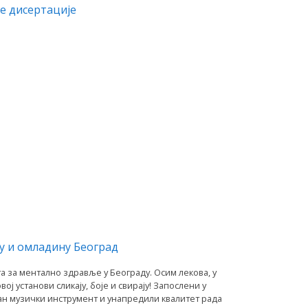
е дисертације
цу и омладину Београд
а за ментално здравље у Београду. Осим лекова, у
ј установи сликају, боје и свирају! Запослени у
тан музички инструмент и унапредили квалитет рада