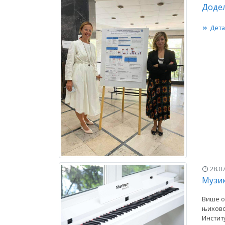
Додел
Дета
28.07
Музик
Више о
њиховом
Инстит