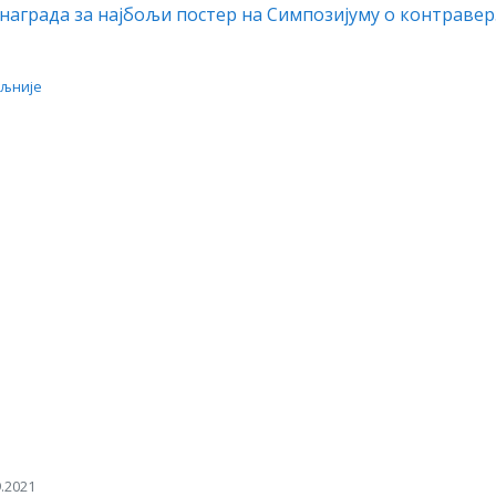
награда за најбољи постер на Симпозијуму о контравер
љније
.2021