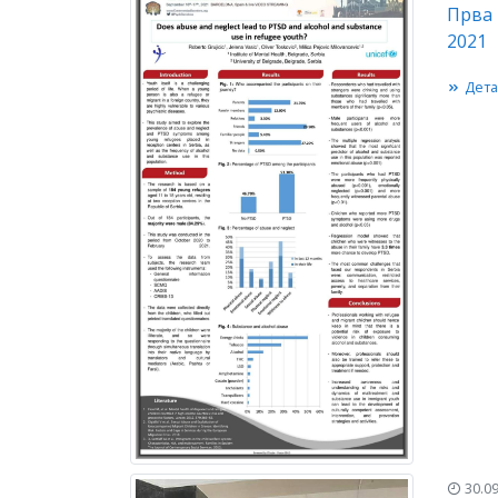
Прва 
2021
Дета
30.09