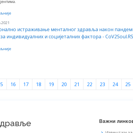
ијентима.
љније
.2021
нално истраживање менталног здравља након пандеми
за индивидуалних и социјеталних фактора - CoV2Soul.R
љније
15
16
17
18
19
20
21
22
23
24
25
здравље
Важни линко
Извештаји з