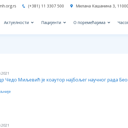
mh.org.rs
(+381) 11 3307 500
Милана Кашанина 3, 11000
Актуелности
Пацијенти
О поремећајима
Часо
.2021
др Чедо Миљевић je коаутор најбољег научног рада Бео
љније
.2021