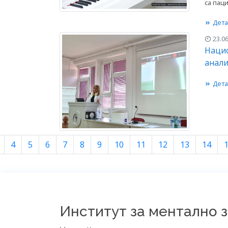
са пац
Дета
23.06
Нацио
анали
Дета
4
5
6
7
8
9
10
11
12
13
14
Институт за ментално 