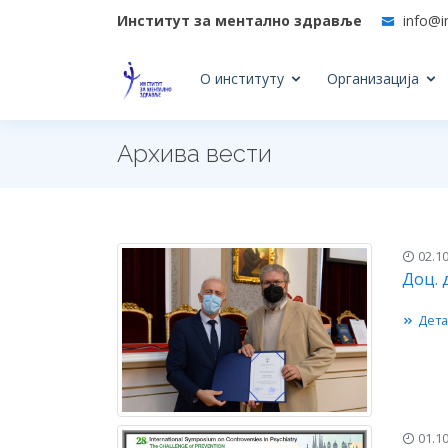
Институт за ментално здравље
info@i
О институту
Организација
Архива вести
02.10
Доц. 
Дета
01.10