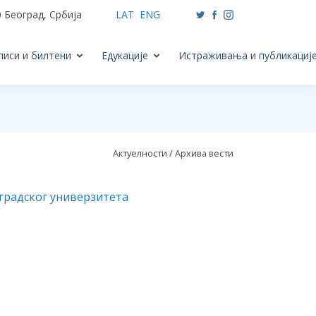
 Београд, Србија
LAT
ENG
писи и билтени
Едукације
Истраживања и публикациј
Актуелности / Архива вести
градског универзитета