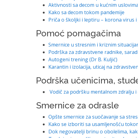
Aktivnosti sa decom u kućnim uslovim
Kako sa decom tokom pandemije
Priča o školjki i leptiru – korona virus i 
Pomoć pomagačima
Smernice u stresnim i kriznim situacij
Podrška za zdravstvene radnike, saradni
Autogeni trening (Dr B. Kuljić)
Karantin i izolacija, uticaj na zdravstv
Podrška učenicima, stude
Vodič za podršku mentalnom zdralju i
Smernice za odrasle
Opšte smernice za suočavanje sa stre
Kako se izboriti sa usamljenošću toko
Dok negovatelji brinu o obolelima, ka