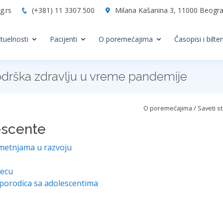
g.rs
(+381) 11 3307 500
Milana Kašanina 3, 11000 Beograd
tuelnosti
Pacijenti
O poremećajima
Časopisi i bilten
 Podrška zdravlju u vreme pandemije
O poremećajima / Saveti st
escente
smetnjama u razvoju
decu
 porodica sa adolescentima