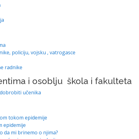
a
ja
ama
ke, policiju, vojsku , vatrogasce
ene radnike
ntima i osoblju škola i fakulteta
 dobrobiti učenika
som tokom epidemije
m epidemije
ko da mi brinemo o njima?