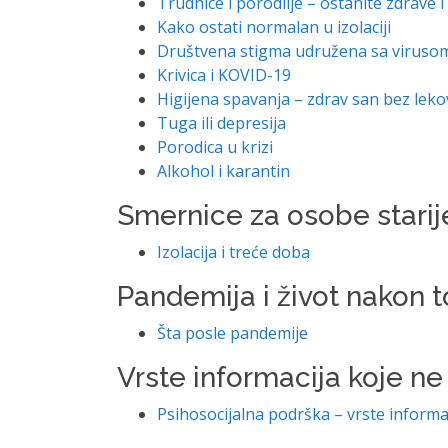
Trudnice i porodilje – ostanite zdrave i
Kako ostati normalan u izolaciji
Društvena stigma udružena sa viruso
Krivica i KOVID-19
Higijena spavanja – zdrav san bez lek
Tuga ili depresija
Porodica u krizi
Alkohol i karantin
Smernice za osobe starij
Izolacija i treće doba
Pandemija i život nakon 
Šta posle pandemije
Vrste informacija koje n
Psihosocijalna podrška – vrste informa