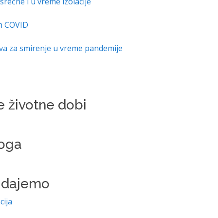
 srećne i u vreme izolacije
m COVID
ova za smirenje u vreme pandemije
e životne dobi
toga
e dajemo
cija