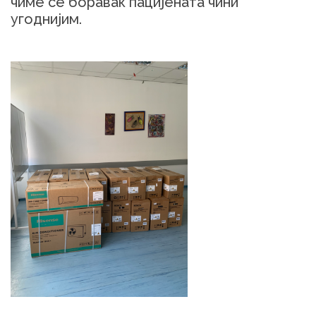
чиме се боравак пацијената чини
угоднијим.