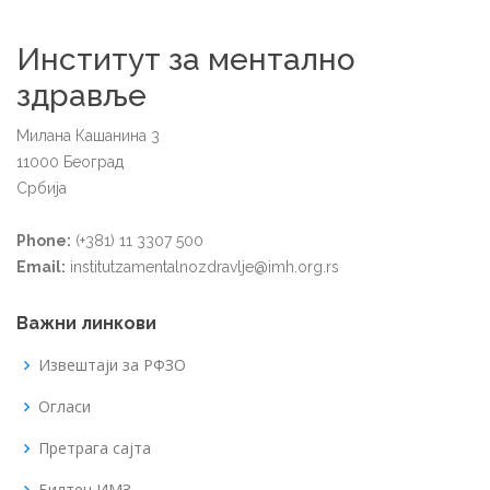
Институт за ментално
здравље
Милана Кашанина 3
11000 Београд
Србија
Phone:
(+381) 11 3307 500
Email:
institutzamentalnozdravlje@imh.org.rs
Важни линкови
Извештаји за РФЗО
Огласи
Претрага сајта
Билтен ИМЗ