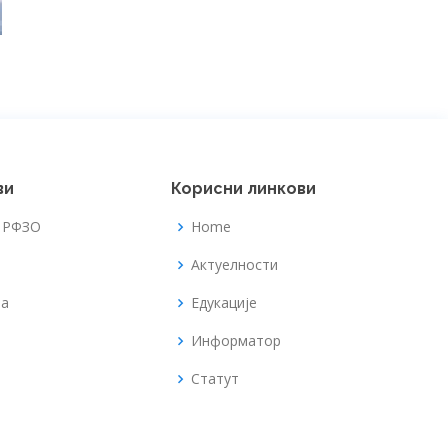
ви
Корисни линкови
а РФЗО
Home
Актуелности
та
Едукације
Информатор
Статут