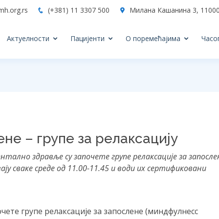
mh.org.rs
(+381) 11 3307 500
Милана Кашанина 3, 11000
Актуелности
Пацијенти
О поремећајима
Часо
не – групе за релаксацију
тално здравље су започете групе релаксације за запосле
ају сваке среде од 11.00-11.45 и води их сертификовани
чете групе релаксације за запослене (миндфулнесс