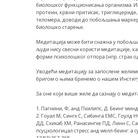
биолошког функционисања организма. Ис
протеин, крвни притисак, триглицериде,
теломера, доводи до побољшања маркера
биолошко старење.
Медитација може бити снажна у побољша
људи нису свесни користи медитације, ка
форми психолошког отпора (нпр. страх од
Уводећи медитацију за запослене желим
бригом о њима бринемо о нашем Институ
За оне који више желе да сазнају о меди
1. Пагнини, Ф, анд Пхилипс, Д. Беинг мин
2. Гоyал М, Сингх С, Сибинга ЕМС, Гоулд 
ДД, Схихаб ХМ, Ранасингхе ПД, Линн С, С
псyцхологицал стресс анд wелл-беинг: а 