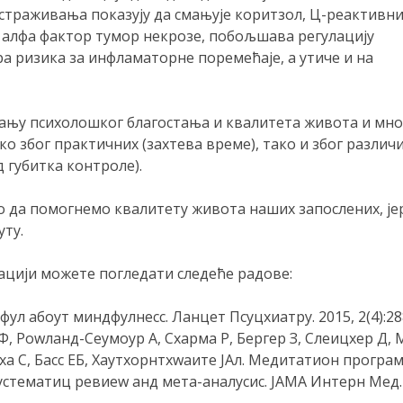
траживања показују да смањује коритзол, Ц-реактивн
 алфа фактор тумор некрозе, побољшава регулацију
 ризика за инфламаторне поремећаје, а утиче и на
њу психолошког благостања и квалитета живота и мно
ко због практичних (захтева време), тако и због различ
 губитка контроле).
о да помогнемо квалитету живота наших запослених, је
ту.
тацији можете погледати следеће радове:
дфул абоут миндфулнесс. Ланцет Псyцхиатрy. 2015, 2(4):2
НФ, Роwланд-Сеyмоур А, Схарма Р, Бергер З, Слеицхер Д,
аха С, Басс ЕБ, Хаyтхорнтхwаите ЈАл. Медитатион програ
сyстематиц ревиеw анд мета-аналyсис. ЈАМА Интерн Мед.