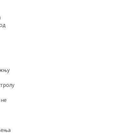
и
 од
ажњу
нтролу
 не
њења