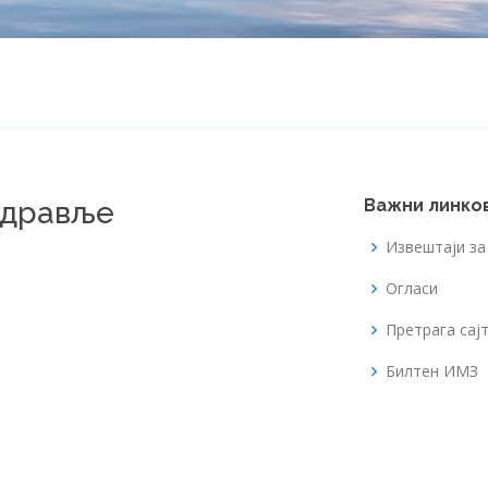
здравље
Важни линко
Извештаји з
Огласи
Претрага сај
Билтен ИМЗ