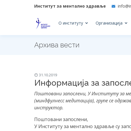
Институт за ментално здравље
info@i
О институту
Организација
Архива вести
31.10.2019
Информација за запосле
Поштовани запослени, У Институту за мен
(миндфулнесс медитација), групе се одржав
инструктор.
Поштовани запослени,
У Институту за ментално здравље су запо