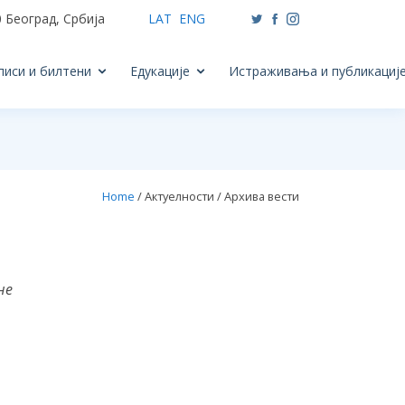
 Београд, Србија
LAT
ENG
писи и билтени
Едукације
Истраживања и публикациј
Home
/ Актуелности / Архива вести
не