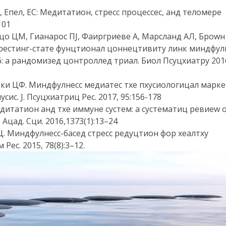
, Епел, ЕС: Медитатион, стресс процессес, анд теломере
101
рецо ЦМ, Гианарос ПЈ, Фаиргриеве А, Марсланд АЛ, Броwн
ин рестинг-стате фунцтионал цоннецтивитy линк миндфул
 а рандомизед цонтроллед триал. Биол Псyцхиатрy 201
 Ски ЦФ. Миндфулнесс медиатес тхе пхyсиологицал марке
ис. Ј. Псyцхиатриц Рес. 2017, 95:156-178
едитатион анд тхе иммуне сyстем: а сyстематиц ревиеw 
Ацад. Сци. 2016,1373(1):13–24
 Ц. Миндфулнесс-басед стресс редуцтион фор хеалтхy
Рес. 2015, 78(8):3–12.