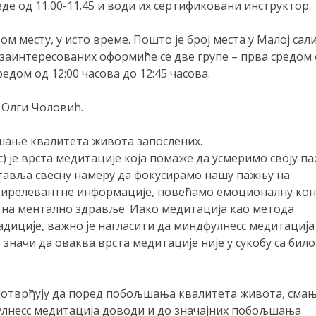
еде од 11.00-11.45 и води их сертификовани инструктор.
ом месту, у исто време. Пошто је број места у Малој сал
 заинтересованих оформиће се две групе – прва средом
редом од 12:00 часова до 12:45 часова.
 Олги Чоловић.
шање квалитета живота запослених.
с) је врста медитације која помаже да усмеримо своју п
тавља свесну намеру да фокусирамо нашу пажњу на
 ирелевантне информације, повећамо емоционалну ко
 на ментално здравље. Иако медитација као метода
адиције, важно је нагласити да миндфулнесс медитација
 значи да оваква врста медитације није у сукобу са било
потврђују да поред побољшања квалитета живота, сма
фулнесс медитација доводи и до значајних побољшања