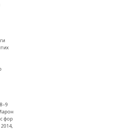
и
ги
итих
р
88–9
 Марон
мс фор
 2014,