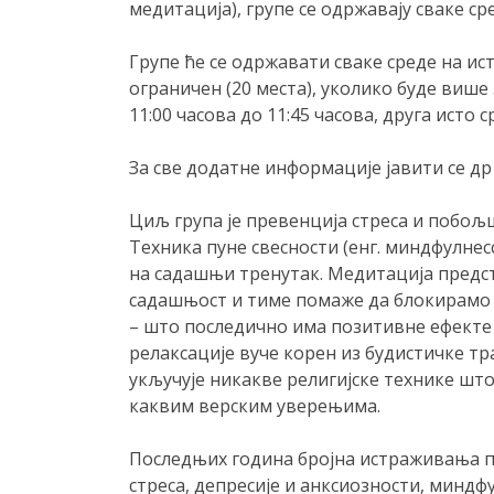
медитација), групе се одржавају сваке ср
Групе ће се одржавати сваке среде на ист
ограничен (20 места), уколико буде више
11:00 часова до 11:45 часова, друга исто с
За све додатне информације јавити се др
Циљ група је превенција стреса и побољ
Техника пуне свесности (енг. миндфулнес
на садашњи тренутак. Медитација предс
садашњост и тиме помаже да блокирамо
– што последично има позитивне ефекте
релаксације вуче корен из будистичке тр
укључује никакве религијске технике што
каквим верским уверењима.
Последњих година бројна истраживања 
стреса, депресије и анксиозности, минд