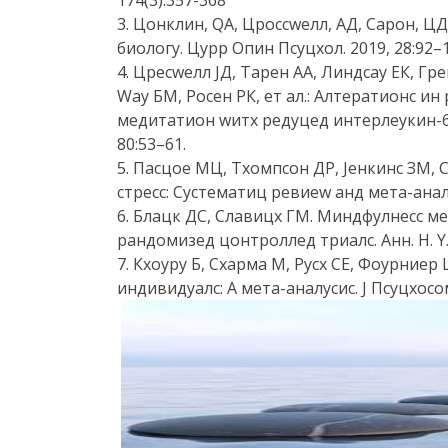
174(3):357-368
3. Цонклин, QА, Цроссwелл, АД, Сарон, ЦД
биологy. Цурр Опин Псyцхол. 2019, 28:92–
4. Цресwелл ЈД, Тарен АА, Линдсаy ЕК, Г
Wаy БМ, Росен РК, ет ал.: Алтератионс 
медитатион wитх редуцед интерлеукин-6:
80:53–61.
5. Пасцое МЦ, Тхомпсон ДР, Јенкинс ЗМ,
стресс: Сyстематиц ревиеw анд мета-аналyс
6. Блацк ДС, Славицх ГМ. Миндфулнесс м
рандомизед цонтроллед триалс. Анн. Н. Y. 
7. Кхоурy Б, Схарма М, Русх СЕ, Фоурниер
индивидуалс: А мета-аналyсис. Ј Псyцхосом 