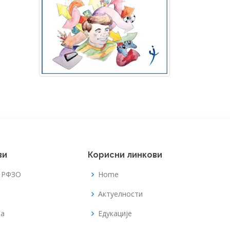
ви
Корисни линкови
а РФЗО
Home
Актуелности
та
Едукације