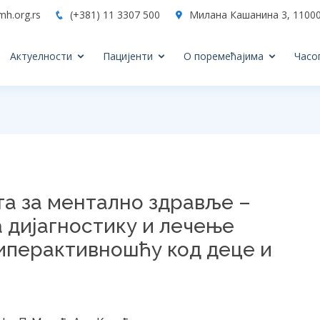
mh.org.rs
(+381) 11 3307 500
Милана Кашанина 3, 11000
Актуелности
Пацијенти
О поремећајима
Часо
та за ментално здравље –
 дијагностику и лечење
иперактивношћу код деце и