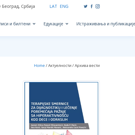
 Београд, Србија
LAT
ENG
писи и билтени
Едукације
Истраживања и публикациј
Home
/ Актуелности / Архива вести