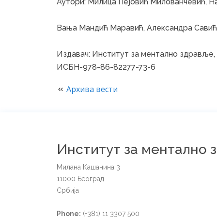
Аутори: Милица Пејовић Милованчевић, На
Вања Мандић Маравић, Александра Савић
Издавач: Институт за ментално здравље, 
ИСБН-978-86-82277-73-6
Архива вести
Институт за ментално 
Милана Кашанина 3
11000 Београд
Србија
Phone:
(+381) 11 3307 500