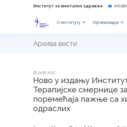
Институт за ментално здравље
info@i
О институту
Организација
Архива вести
24.05.2022
Ново у издању Институ
Терапијске смернице за
поремећаја пажње са х
одраслих