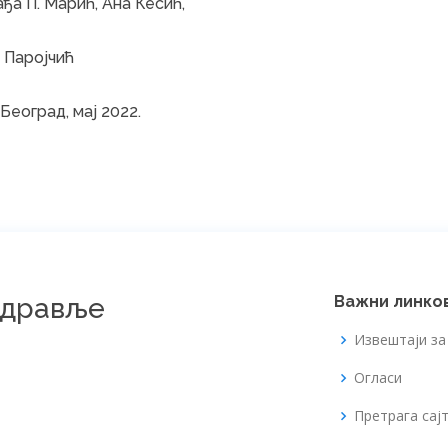
ђа П. Марић, Ана Кесић,
 Паројчић
Београд, мај 2022.
здравље
Важни линко
Извештаји з
Огласи
Претрага сај